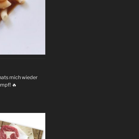
 hats mich wieder
ampf! 🔥