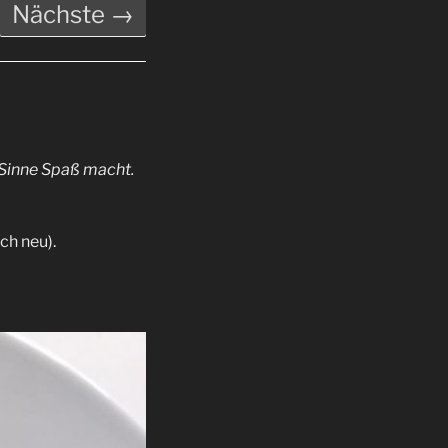
Nächste →
n Sinne Spaß macht.
ch neu).