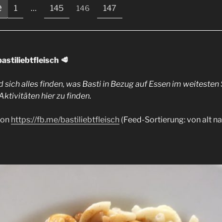
e
1
…
145
147
146
stiliebtfleisch 🥩
d sich alles finden, was Basti in Bezug auf Essen im weiteste
Aktivitäten hier zu finden.
 von
https://fb.me/bastiliebtfleisch
(Feed-Sortierung: von alt na