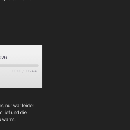
026
00:00
/
00:24:40
s, nur war leider
 lief und die
zu warm.