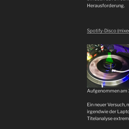
EMBED
Herausforderung.
Spotify-Disco (mix
Aufgenommen am 3
TEILEN
Ein neuer Versuch, m
RSS FEED
LINK
irgendwie der Lapto
Titelanalyse extrem 
EMBED