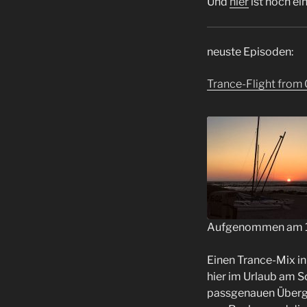
Und
hier
ist noch ei
neuste Episoden:
Trance-Flight from 
Aufgenommen am 14
TEILEN
Einen Trance-Mix i
RSS FEED
LINK
hier im Urlaub am S
passgenauen Übergä
EMBED