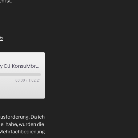
 ist.
26
Trance-Flight from California to Buenos Aires (mixed by DJ KonsuMbrötchen) 2026
00:00
/
1:02:21
usforderung. Da ich
ei habe, wurden die
e Mehrfachbedienung