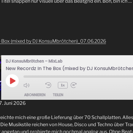
Titel snappen nur visuell über das Beatgrid ein. Boh, bin ich …
e Box (mixed by DJ KonsuMbrötchen)_07.06.2026
DJ KonsuMbrötchen – MixLab
New Recordz In The Box (mixed by DJ KonsuMbrötche
Play
1x
Episode
ABONNIEREN
TEILEN
. Juni 2026
eichte mich eine große Lieferung über 70 Schallplatten. Alles 
ie Musikstile reichen von House, Disco und Techno über Tran
t angetan und probierte mich nochmal analog aus. Ohne Beat-