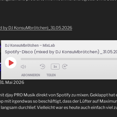
ed by DJ KonsuMbrötchen)_31.05.2026
DJ KonsuMbrötchen – MixLab
Spotify-Disco (mixed by DJ KonsuMbrötchen)_31.05.2
Play
1x
Episode
ABONNIEREN
TEILEN
1. Mai 2026
it djay PRO Musik direkt von Spotify zu mixen. Geklappt hat e
p mit irgendwas so beschäftigt, dass der Lüfter auf Maximum
langsam durchlief. Vielleicht war es heute auch einfach viel 