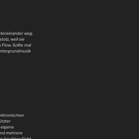
intereinander weg.
tolz, weil sie
 Flow. Sollte mal
Hintergrundmusik
lektronischen
ützter
 eigene
ind mehrere
us heutiger Sicht