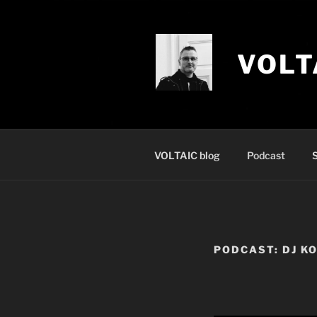
Zum
Inhalt
springen
VOLT
VOLTAIC blog
Podcast
S
PODCAST: DJ 