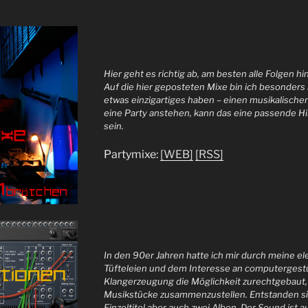
Hier geht es richtig ab, am besten alle Folgen h
Auf die hier geposteten Mixe bin ich besonders s
etwas einzigartiges haben – einen musikalischen
eine Party anstehen, kann das eine passende 
sein.
Partymixe:
[WEB]
[RSS]
In den 90er Jahren hatte ich mir durch meine e
Tüfteleien und dem Interesse an computergest
Klangerzeugung die Möglichkeit zurechtgebaut,
Musikstücke zusammenzustellen. Entstanden s
Einzeltitel aber auch zwei Alben. Der Sound ist a