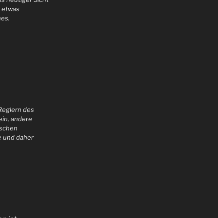
h etwas
nes.
 Reglern des
ein, andere
ischen
e und daher