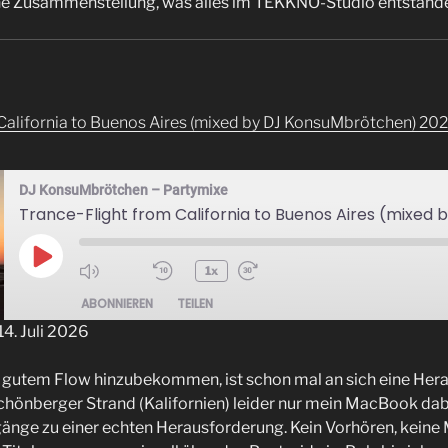
ne Zusammenstellung, was alles im TEKKNO-Studio entstanden
California to Buenos Aires (mixed by DJ KonsuMbrötchen) 20
DJ KonsuMbrötchen – Partymixe
Play
1x
Episode
ABONNIEREN
TEILEN
. Juli 2026
n gutem Flow hinzubekommen, ist schon mal an sich eine Hera
chönberger Strand (Kalifornien) leider nur mein MacBook dab
nge zu einer echten Herausforderung. Kein Vorhören, kein