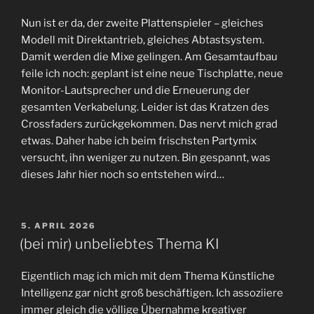
Nun ist er da, der zweite Plattenspieler – gleiches
Modell mit Direktantrieb, gleiches Abtastsystem.
Damit werden die Mixe gelingen. Am Gesamtaufbau
feile ich noch: geplant ist eine neue Tischplatte, neue
Monitor-Lautsprecher und die Erneuerung der
gesamten Verkabelung. Leider ist das Kratzen des
Crossfaders zurückgekommen. Das nervt mich grad
etwas. Daher habe ich beim frischsten Partymix
versucht, ihn weniger zu nutzen. Bin gespannt, was
dieses Jahr hier noch so entstehen wird…
VERÖFFENTLICHT
5. APRIL 2026
AM
(bei mir) unbeliebtes Thema KI
Eigentlich mag ich mich mit dem Thema Künstliche
Intelligenz gar nicht groß beschäftigen. Ich assoziiere
immer gleich die völlige Übernahme kreativer