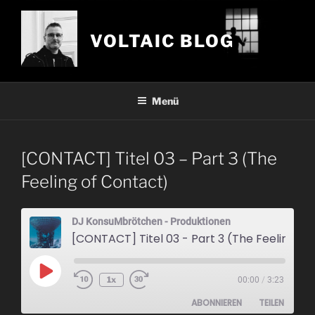
Zum
Inhalt
VOLTAIC BLOG
springen
Menü
[CONTACT] Titel 03 – Part 3 (The
Feeling of Contact)
DJ KonsuMbrötchen - Produktionen
[CONTACT] Titel 03 - Part 3 (The Feeling of Co
Play
1x
00:00
/
3:23
Episode
ABONNIEREN
TEILEN