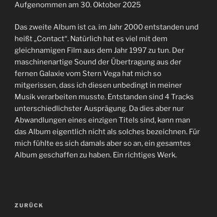
Aufgenommen am 30. Oktober 2025
TEILEN
RSS FEED
Das zweite Album ist ca. im Jahr 2000 entstanden und
LINK
heißt „Contact“. Natürlich hat es viel mit dem
gleichnamigen Film aus dem Jahr 1997 zu tun. Der
EMBED
maschinenartige Sound der Übertragung aus der
fernen Galaxie vom Stern Vega hat mich so
mitgerissen, dass ich diesen unbedingt in meiner
Musik verarbeiten musste. Entstanden sind 4 Tracks
unterschiedlichster Ausprägung. Da dies aber nur
Abwandlungen eines einzigen Titels sind, kann man
das Album eigentlich nicht als solches bezeichnen. Für
mich fühlte es sich damals aber so an, ein gesamtes
Album geschaffen zu haben. Ein richtiges Werk.
Beitrags-
Vorheriger
ZURÜCK
Navigation