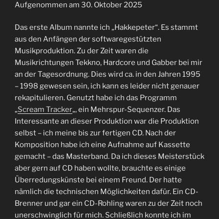
Aufgenommen am 30. Oktober 2025
TEILEN
RSS FEED
Das erste Album nannte ich „Hakkepeter“. Es stammt
LINK
aus den Anfängen der softwaregestützten
Musikproduktion. Zu der Zeit waren die
EMBED
Musikrichtungen Tekkno, Hardcore und Gabber bei mir
an der Tagesordnung. Dies wird ca. in den Jahren 1995
– 1998 gewesen sein, ich kann es leider nicht genauer
rekapitulieren. Genutzt habe ich das Programm
„
Scream Tracker
„, ein Mehrspur-Sequenzer. Das
Interessante an dieser Produktion war die Produktion
selbst – ich meine bis zur fertigen CD. Nach der
Komposition habe ich eine Aufnahme auf Kassette
gemacht – das Masterband. Da ich dieses Meisterstück
aber gern auf CD haben wollte, brauchte es einige
Überredungskünste bei einem Freund. Der hatte
nämlich die technischen Möglichkeiten dafür. Ein CD-
Brenner und gar ein CD-Rohling waren zu der Zeit noch
unerschwinglich für mich. Schließlich konnte ich im