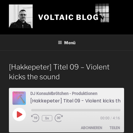
Zum
Inhalt
VOLTAIC BLOG
springen
Menü
[Hakkepeter] Titel 09 – Violent
kicks the sound
DJ KonsuMbrötchen - Produktionen
[Hakkepeter] Titel 09 - Violent kicks the sound
Play
1x
00:00
/
4:16
Episode
ABONNIEREN
TEILEN