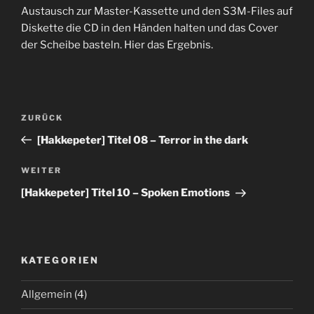
Austausch zur Master-Kassette und den S3M-Files auf
Diskette die CD in den Händen halten und das Cover
der Scheibe basteln. Hier das Ergebnis.
Beitrags-
Vorheriger
ZURÜCK
Navigation
Beitrag
[Hakkepeter] Titel 08 – Terror in the dark
Nächster
WEITER
Beitrag
[Hakkepeter] Titel 10 – Spoken Emotions
KATEGORIEN
Allgemein
(4)