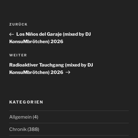
Beitrags-
Vorheriger
ZURÜCK
Navigation
Beitrag
Los Niños del Garaje (mixed by DJ
KonsuMbrötchen) 2026
Nächster
WEITER
Beitrag
Radioaktiver Tauchgang (mixed by DJ
KonsuMbrötchen) 2026
KATEGORIEN
Allgemein
(4)
Chronik
(388)