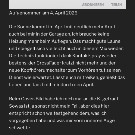
ABONNIEREN
TEILEN
Aufgenommen am 4. April 2026
TEILEN
RSS FEED
Die Sonne kommt im April mit deutlich mehr Kraft
LINK
auch bei mir in der Garage an, ich brauche keine
Heizung mehr beim Auflegen. Das macht gute Laune
EMBED
und spiegelt sich vielleicht auch in diesem Mix wieder.
Die Technik funktioniert dank Kontaktspray wieder
bestens, der CrossFader kratzt nicht mehr und der
neue Kopfhörerumschalter zum Vorhören tut seinen
Dienst wie erwartet. Lasst euch mitreißen, genießt das
Leben und tanzt mit mir durch den April.
Beim Cover-Bild habe ich mich mal an die KI getraut.
Sowas ist ja sonst nicht mein Fall, aber dies hier
entspricht schon weitestgehend dem, was ich
vorgegeben habe und was mir vorm inneren Auge
schwebte.