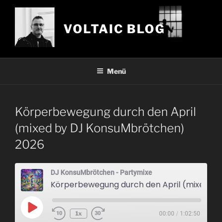
Zum
Inhalt
VOLTAIC BLOG
springen
Menü
Körperbewegung durch den April
(mixed by DJ KonsuMbrötchen)
2026
DJ KonsuMbrötchen - Partymixe
Körperbewegung durch den April (mixed by DJ KonsuMbrötchen) 2026
Play
1x
00:00
/
1:02:50
Episode