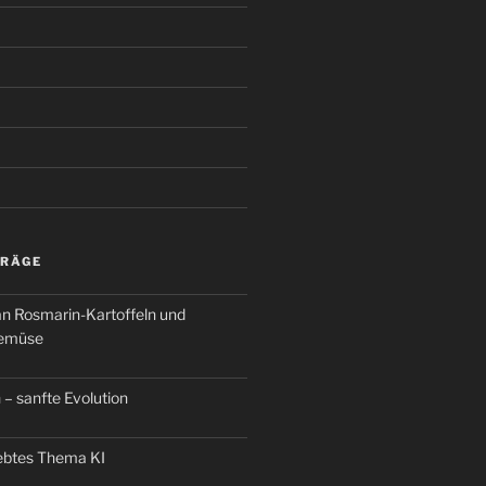
TRÄGE
an Rosmarin-Kartoffeln und
Gemüse
 – sanfte Evolution
iebtes Thema KI