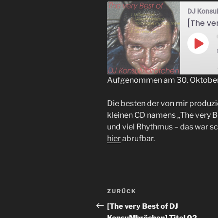
DJ Konsu
Play
Epis
Aufgenommen am 30. Oktobe
TEILEN
Die besten der von mir produzie
RSS FEED
LINK
kleinen CD namens „The very B
und viel Rhythmus – das war sc
EMBED
hier
abrufbar.
Beitrags-
Vorheriger
ZURÜCK
Navigation
Beitrag
[The very Best of DJ
KonsuMbröchen] Titel 02 –