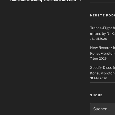
NEUSTE POD
Trance-Flight f
(mixed by DJ 
14. Juli 2026
New Recordz In
KonsuMbrötch
7. Juni 2026
Spotify-Disco 
KonsuMbrötch
31. Mai 2026
SUCHE
Suchen
nach: