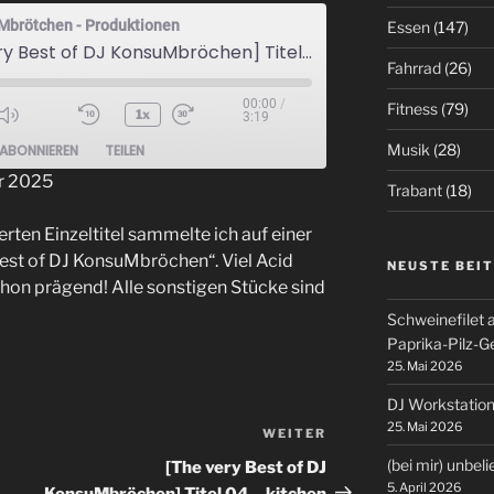
Mbrötchen - Produktionen
Essen
(147)
[The very Best of DJ KonsuMbröchen] Titel 03 - acid makes my body move
Fahrrad
(26)
00:00
/
Fitness
(79)
1x
3:19
ode
Musik
(28)
ABONNIEREN
TEILEN
r 2025
Trabant
(18)
rten Einzeltitel sammelte ich auf einer
est of DJ KonsuMbröchen“. Viel Acid
NEUSTE BEI
hon prägend! Alle sonstigen Stücke sind
Schweinefilet 
Paprika-Pilz-
25. Mai 2026
DJ Workstation
25. Mai 2026
WEITER
Nächster
Beitrag
(bei mir) unbel
[The very Best of DJ
5. April 2026
KonsuMbröchen] Titel 04 – kitchen