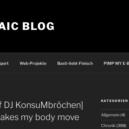
AIC BLOG
port
Web-Projekte
Basti-liebt-Fleisch
PIMP MY E-B
KATEGORIEN
of DJ KonsuMbröchen]
 makes my body move
Allgemein
(4)
Chronik
(388)