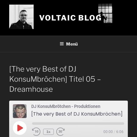
Zum
Inhalt
VOLTAIC BLOG
springen
Menü
[The very Best of DJ
KonsuMbröchen] Titel 05 –
Dreamhouse
DJ KonsuMbrötchen - Produktionen
[The very Best of DJ KonsuMbröchen] Titel 05 - Dreamhouse
Play
1x
00:00
/
6:06
Episode