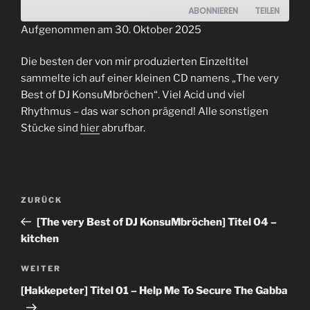
ABONNIEREN
TEILEN
Aufgenommen am 30. Oktober 2025
TEILEN
RSS FEED
Die besten der von mir produzierten Einzeltitel
LINK
sammelte ich auf einer kleinen CD namens „The very
Best of DJ KonsuMbröchen“. Viel Acid und viel
EMBED
Rhythmus – das war schon prägend! Alle sonstigen
Stücke sind
hier
abrufbar.
Beitrags-
Vorheriger
ZURÜCK
Navigation
Beitrag
[The very Best of DJ KonsuMbröchen] Titel 04 –
kitchen
Nächster
WEITER
Beitrag
[Hakkepeter] Titel 01 – Help Me To Secure The Gabba