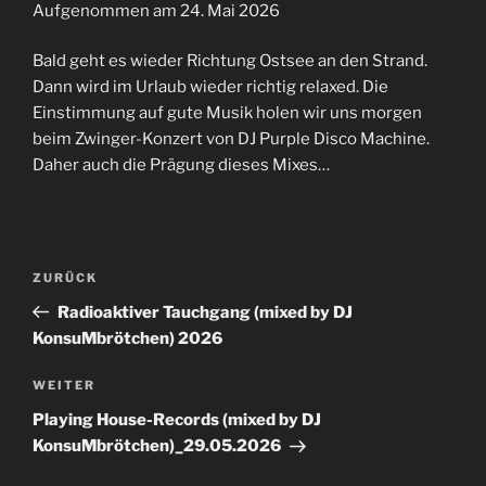
Aufgenommen am 24. Mai 2026
TEILEN
RSS FEED
Bald geht es wieder Richtung Ostsee an den Strand.
LINK
Dann wird im Urlaub wieder richtig relaxed. Die
Einstimmung auf gute Musik holen wir uns morgen
EMBED
beim Zwinger-Konzert von DJ Purple Disco Machine.
Daher auch die Prägung dieses Mixes…
Beitrags-
Vorheriger
ZURÜCK
Navigation
Beitrag
Radioaktiver Tauchgang (mixed by DJ
KonsuMbrötchen) 2026
Nächster
WEITER
Beitrag
Playing House-Records (mixed by DJ
KonsuMbrötchen)_29.05.2026