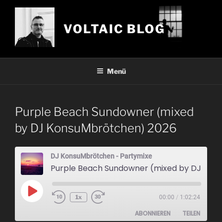
Zum
Inhalt
VOLTAIC BLOG
springen
Menü
Purple Beach Sundowner (mixed
by DJ KonsuMbrötchen) 2026
DJ KonsuMbrötchen - Partymixe
Purple Beach Sundowner (mixed by DJ KonsuMbrötche
Play
1x
00:00
/
1:02:24
Episode
ABONNIEREN
TEILEN