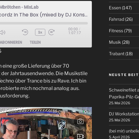
Mbrötchen - MixLab
Essen
(147)
New Recordz In The Box (mixed by DJ KonsuMbrötchen)_07.06.2026
Fahrrad
(26)
00:00
/
Fitness
(79)
1x
1:07:17
ode
Musik
(28)
ABONNIEREN
TEILEN
6
Trabant
(18)
h eine große Lieferung über 70
it der Jahrtausendwende. Die Musikstile
NEUSTE BEI
echno über Trance bis zu Rave. Ich bin
robierte mich nochmal analog aus.
Schweinefilet 
ausforderung.
Paprika-Pilz-
25. Mai 2026
DJ Workstation
25. Mai 2026
(bei mir) unbel
5. April 2026