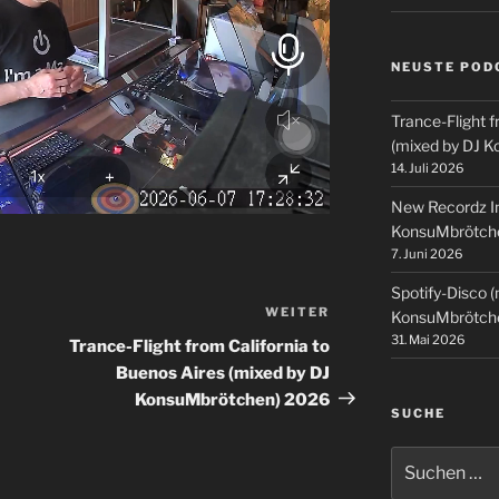
NEUSTE POD
Trance-Flight f
(mixed by DJ 
14. Juli 2026
New Recordz In
KonsuMbrötch
7. Juni 2026
Spotify-Disco 
WEITER
Nächster
KonsuMbrötch
Beitrag
31. Mai 2026
Trance-Flight from California to
Buenos Aires (mixed by DJ
KonsuMbrötchen) 2026
SUCHE
Suchen
nach: