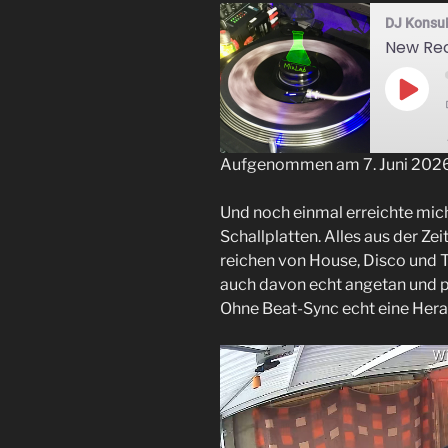
DJ Konsu
Play
Epis
Aufgenommen am 7. Juni 202
TEILEN
Und noch einmal erreichte mic
RSS FEED
LINK
Schallplatten. Alles aus der Ze
reichen von House, Disco und T
EMBED
auch davon echt angetan und p
Ohne Beat-Sync echt eine Her