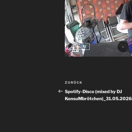
Beitrags-
Vorheriger
ZURÜCK
Navigation
Beitrag
Spotify-Disco (mixed by DJ
KonsuMbrötchen)_31.05.2026