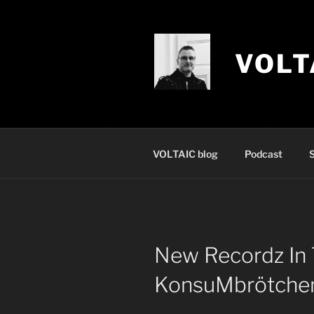
Zum
Inhalt
springen
VOLT
VOLTAIC blog
Podcast
S
New Recordz In 
KonsuMbrötche