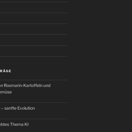
TRÄGE
an Rosmarin-Kartoffeln und
Gemüse
 – sanfte Evolution
iebtes Thema KI