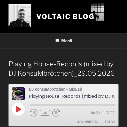
Zum
Inhalt
VOLTAIC BLOG
springen
Menü
Playing House-Records (mixed by
DJ KonsuMbrötchen)_29.05.2026
DJ KonsuMbrötchen - MixLab
Playing House-Records (mixed by DJ KonsuMbrötchen)_29.05.2026
Play
1x
00:00
/
1:07:27
Episode
ABONNIEREN
TEILEN