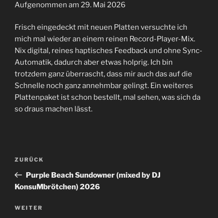
Aufgenommen am 29. Mai 2026
TEILEN
RSS FEED
Frisch eingedeckt mit neuen Platten versuchte ich
LINK
mich mal wieder an einem reinen Record-Player-Mix.
Nix digital, reines haptisches Feedback und ohne Sync-
EMBED
Automatik, dadurch aber etwas holprig. Ich bin
trotzdem ganz überrascht, dass mir auch das auf die
Schnelle noch ganz annehmbar gelingt. Ein weiteres
Plattenpaket ist schon bestellt, mal sehen, was sich da
so draus machen lässt.
Beitrags-
Vorheriger
ZURÜCK
Navigation
Beitrag
Purple Beach Sundowner (mixed by DJ
KonsuMbrötchen) 2026
Nächster
WEITER