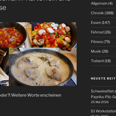
Allgemein
(4)
se
Chronik
(388)
Essen
(147)
Fahrrad
(26)
Fitness
(79)
Musik
(28)
Trabant
(18)
NEUSTE BEI
Schweinefilet 
 oder?! Weitere Worte erscheinen
Paprika-Pilz-
25. Mai 2026
DJ Workstation