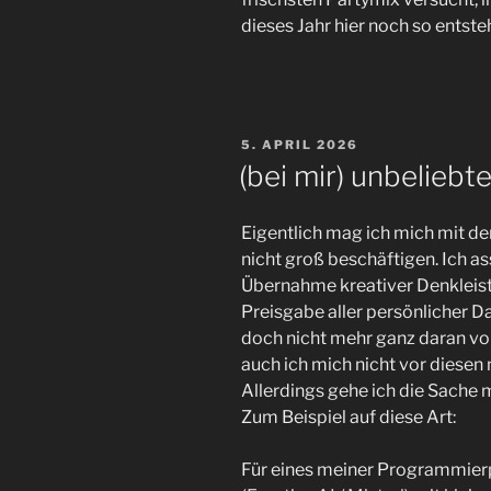
dieses Jahr hier noch so entst
VERÖFFENTLICHT
5. APRIL 2026
AM
(bei mir) unbelieb
Eigentlich mag ich mich mit de
nicht groß beschäftigen. Ich as
Übernahme kreativer Denkleis
Preisgabe aller persönlicher
doch nicht mehr ganz daran vor
auch ich mich nicht vor diesen
Allerdings gehe ich die Sache m
Zum Beispiel auf diese Art:
Für eines meiner Programmierpr