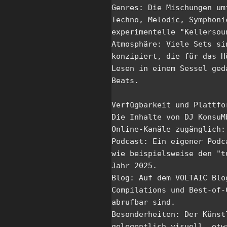
Genres: Die Mischungen um
Techno, Melodic, Symphoni
experimentelle "Kellersoun
Atmosphäre: Viele Sets si
konzipiert, die für das H
Lesen in einem Sessel ged
Beats. 

Verfügbarkeit und Plattfor
Die Inhalte von DJ KonsuM
Online-Kanäle zugänglich:

Podcast: Ein eigener Podc
wie beispielsweise den "t
Jahr 2025.

Blog: Auf dem VOLTAIC Blo
Compilations und Best-of-
abrufbar sind.

Besonderheiten: Der Künst
gelegentlich visuell, etw