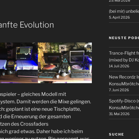
25. Mai 2026
(bei mir) unbel
5. April 2026
anfte Evolution
NEUSTE POD
Trance-Flight f
(mixed by DJ 
14. Juli 2026
New Recordz In
KonsuMbrötch
7. Juni 2026
nspieler – gleiches Modell mit
Spotify-Disco 
system. Damit werden die Mixe gelingen.
KonsuMbrötch
: geplant ist eine neue Tischplatte,
31. Mai 2026
d die Erneuerung der gesamten
atzen des Crossfaders
ch grad etwas. Daher habe ich beim
SUCHE
ihn weniger zu nutzen. Bin gespannt, was