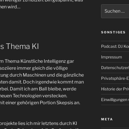
ehen wird…
Suchen
nach:
SONSTIGES
tes Thema KI
Podcast: DJ K
Impressum
m Thema Künstliche Intelligenz gar
Datenschutzer
soziiere immer gleich die völlige
tung durch Maschinen und die gänzliche
Privatsphäre-E
 Daten damit. Doch irgendwie kommt man
bei. Damit ich am Ball bleibe, werde
Historie der Pr
 neuen Technologien verstecken.
Einwilligungen
it einer gehörigen Portion Skepsis an.
META
ojekte lies ich mir letztens durch KI