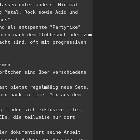
fassen unter anderem Minimal 
c Metal, Rock sowie Acid und 
ds".

nd als entspannte "Partymixe" 
ören nach dem Clubbesuch oder zum 
acht sind, oft mit progressiven 
men

brötchen sind über verschiedene 
ast bietet regelmäßig neue Sets, 
urn back in time"-Mix aus dem 
g finden sich exklusive Titel, 
CDs, die teilweise nur dort 
ler dokumentiert seine Arbeit 
a durch Videos von Sessions in 