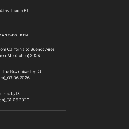
iebtes Thema KI
CAST-FOLGEN
rom California to Buenos Aires
KonsuMbrötchen) 2026
 The Box (mixed by DJ
en)_07.06.2026
(mixed by DJ
en)_31.05.2026