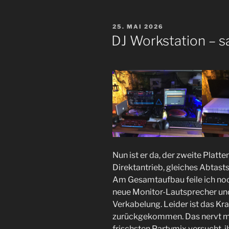
VERÖFFENTLICHT
25. MAI 2026
AM
DJ Workstation – s
Nun ist er da, der zweite Platte
Direktantrieb, gleiches Abtast
Am Gesamtaufbau feile ich noch
neue Monitor-Lautsprecher un
Verkabelung. Leider ist das Kr
zurückgekommen. Das nervt mi
frischsten Partymix versucht, 