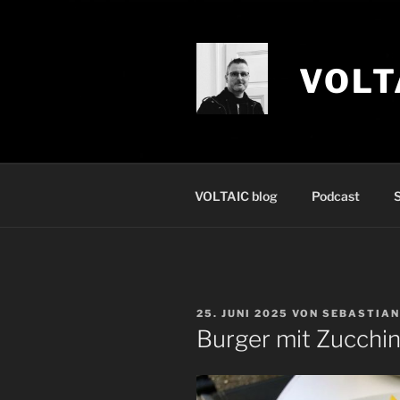
Zum
Inhalt
springen
VOLT
VOLTAIC blog
Podcast
S
VERÖFFENTLICHT
25. JUNI 2025
VON
SEBASTIAN
AM
Burger mit Zucchin