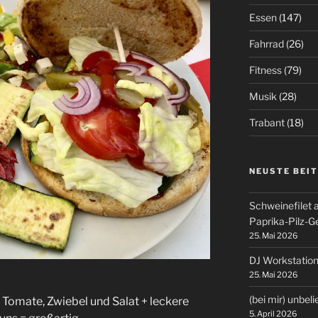
Essen
(147)
Fahrrad
(26)
Fitness
(79)
Musik
(28)
Trabant
(18)
NEUSTE BEI
Schweinefilet 
Paprika-Pilz-
25. Mai 2026
DJ Workstation
25. Mai 2026
(bei mir) unbel
 Tomate, Zwiebel und Salat + leckere
5. April 2026