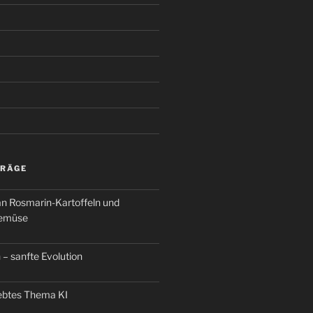
TRÄGE
an Rosmarin-Kartoffeln und
Gemüse
 – sanfte Evolution
iebtes Thema KI