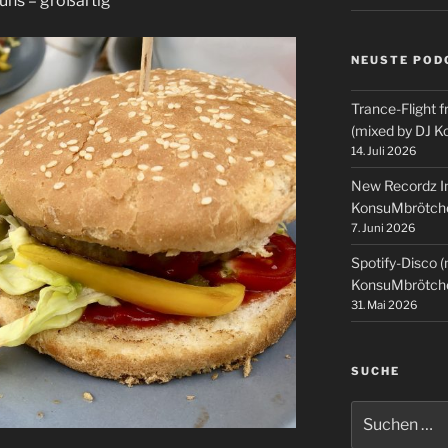
uns = großartig
NEUSTE POD
Trance-Flight f
(mixed by DJ 
14. Juli 2026
New Recordz In
KonsuMbrötch
7. Juni 2026
Spotify-Disco 
KonsuMbrötch
31. Mai 2026
SUCHE
Suchen
nach: