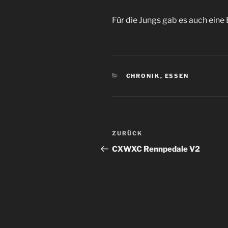
Für die Jungs gab es auch eine 
KATEGORIEN
CHRONIK
,
ESSEN
Beitrags-
Vorheriger
ZURÜCK
Navigation
Beitrag
CXWXC Rennpedale V2