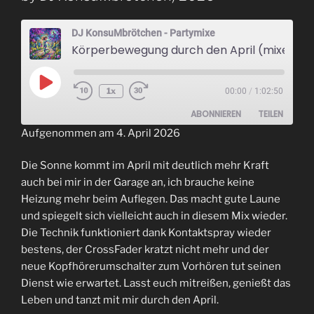
DJ KonsuMbrötchen - Partymixe
Körperbewegung durch den April (mixed by DJ KonsuMbrötchen) 2026
Play
1x
00:00
/
1:02:50
Episode
ABONNIEREN
TEILEN
Aufgenommen am 4. April 2026
TEILEN
RSS FEED
Die Sonne kommt im April mit deutlich mehr Kraft
LINK
auch bei mir in der Garage an, ich brauche keine
Heizung mehr beim Auflegen. Das macht gute Laune
EMBED
und spiegelt sich vielleicht auch in diesem Mix wieder.
Die Technik funktioniert dank Kontaktspray wieder
bestens, der CrossFader kratzt nicht mehr und der
neue Kopfhörerumschalter zum Vorhören tut seinen
Dienst wie erwartet. Lasst euch mitreißen, genießt das
Leben und tanzt mit mir durch den April.