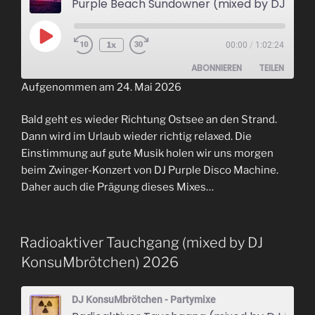
Purple Beach Sundowner (mixed by DJ KonsuMbrötche
Play
1x
00:00
/
1:02:24
Episode
ABONNIEREN
TEILEN
Aufgenommen am 24. Mai 2026
TEILEN
RSS FEED
Bald geht es wieder Richtung Ostsee an den Strand.
LINK
Dann wird im Urlaub wieder richtig relaxed. Die
Einstimmung auf gute Musik holen wir uns morgen
EMBED
beim Zwinger-Konzert von DJ Purple Disco Machine.
Daher auch die Prägung dieses Mixes…
Radioaktiver Tauchgang (mixed by DJ
KonsuMbrötchen) 2026
DJ KonsuMbrötchen - Partymixe