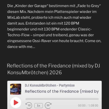
TEILEN
RSS FEED
Die „Kinder der Garage“ bestimmen mit „Fade to Grey“
LINK
diesen Mix. Nachdem mein Plattenspieler wieder im
MixLab steht, probierte ich mich auch mal wieder
EMBED
damit aus. Entstanden ist ein mit 120 BPM
beginnender und mit 130 BPM endender Classic-
Techno-Flow – simpel und treibend, genau was der
eingesessene Ossi-Raver von heute braucht. Come on,
dance with me…
Reflections of the Firedance (mixed by DJ
KonsuMbrötchen) 2026
DJ KonsuMbrötchen - Partymixe
Reflections of the Firedance (mixed by DJ KonsuMbrötchen) 2026
Play
1x
00:00
/
1:08:00
Episode