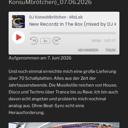
KonsuMbrötchen)_07.06.2026
DJ KonsuMbrötchen - MixLab
New Recordz In The Box (mixed by DJ KonsuMbrötchen)_07.06.2026
Play
1x
00:00
/
1:07:17
Episode
ABONNIEREN
TEILEN
Aufgenommen am 7. Juni 2026
TEILEN
RSS FEED
Und noch einmal erreichte mich eine große Lieferung
LINK
über 70 Schallplatten. Alles aus der Zeit der
Jahrtausendwende. Die Musikstile reichen von House,
EMBED
Disco und Techno über Trance bis zu Rave. Ich bin auch
davon echt angetan und probierte mich nochmal
analog aus. Ohne Beat-Sync echt eine
Herausforderung.