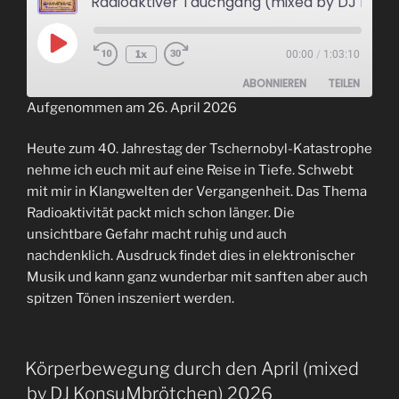
Radioaktiver Tauchgang (mixed by DJ KonsuMbrötchen) 2026
Play
1x
00:00
/
1:03:10
Episode
ABONNIEREN
TEILEN
Aufgenommen am 26. April 2026
TEILEN
RSS FEED
Heute zum 40. Jahrestag der Tschernobyl-Katastrophe
LINK
nehme ich euch mit auf eine Reise in Tiefe. Schwebt
mit mir in Klangwelten der Vergangenheit. Das Thema
EMBED
Radioaktivität packt mich schon länger. Die
unsichtbare Gefahr macht ruhig und auch
nachdenklich. Ausdruck findet dies in elektronischer
Musik und kann ganz wunderbar mit sanften aber auch
spitzen Tönen inszeniert werden.
Körperbewegung durch den April (mixed
by DJ KonsuMbrötchen) 2026