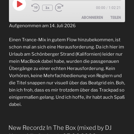
Play
1x
00:00
/
1:02:21
Episode
ABONNIEREN
TEILEN
Aufgenommen am 14. Juli 2026
TEILEN
RSS FEED
Einen Trance-Mix in gutem Flow hinzubekommen, ist
LINK
schon mal an sich eine Herausforderung. Da ich hier im
Urlaub am Schönberger Strand (Kalifornien) leider nur
EMBED
mein MacBook dabei habe, wurden die passgenauen
Übergänge zu einer echten Herausforderung. Kein
Vorhören, keine Mehrfachbedienung von Reglern und
die Titel snappen nur visuell über das Beatgrid ein. Boh,
bin ich froh, dass es mir trotzdem über das Trackpad so
einigermaßen gelang. Und ich hoffe, ihr habt auch Spaß
dabei.
New Recordz In The Box (mixed by DJ