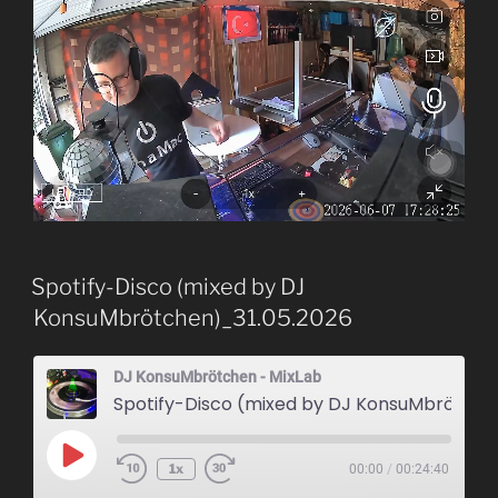
Spotify-Disco (mixed by DJ
KonsuMbrötchen)_31.05.2026
DJ KonsuMbrötchen - MixLab
Spotify-Disco (mixed by DJ KonsuMbrötchen)_31.05.2026
Play
1x
00:00
/
00:24:40
Episode