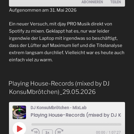
ABONNIEREN
TEILEN
Aufgenommen am 31. Mai 2026
TEILEN
RSS FEED
Ein neuer Versuch, mit djay PRO Musik direkt von
LINK
Spotify zu mixen. Geklappt hat es, nur war leider
irgendwie der Laptop mit irgendwas so beschäftigt,
EMBED
dass der Lüfter auf Maximum lief und die Titelanalyse
extrem langsam durchlief. Vielleicht war es heute auch
einfach viel zu warm.
Playing House-Records (mixed by DJ
KonsuMbrötchen)_29.05.2026
DJ KonsuMbrötchen - MixLab
Playing House-Records (mixed by DJ KonsuMbrötchen)_29.05.2026
Play
1x
00:00
/
1:07:27