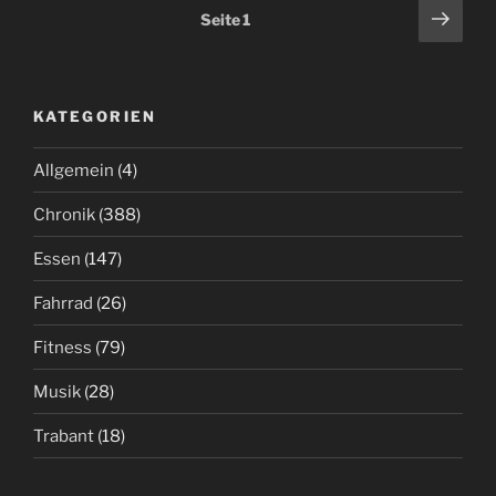
Posts
Näch
Seite
1
Seit
pagination
KATEGORIEN
Allgemein
(4)
Chronik
(388)
Essen
(147)
Fahrrad
(26)
Fitness
(79)
Musik
(28)
Trabant
(18)