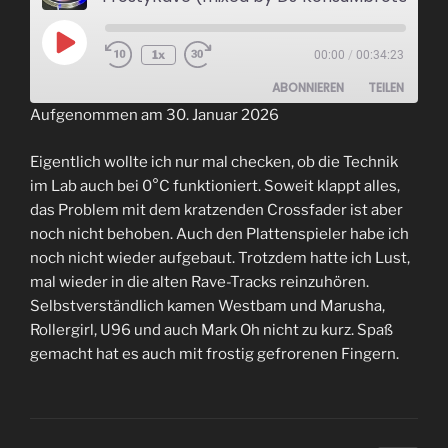
Play
1x
00:00
/
00:34:23
Episode
ABONNIEREN
TEILEN
Aufgenommen am 30. Januar 2026
TEILEN
RSS FEED
Eigentlich wollte ich nur mal checken, ob die Technik
LINK
im Lab auch bei 0°C funktioniert. Soweit klappt alles,
das Problem mit dem kratzenden Crossfader ist aber
EMBED
noch nicht behoben. Auch den Plattenspieler habe ich
noch nicht wieder aufgebaut. Trotzdem hatte ich Lust,
mal wieder in die alten Rave-Tracks reinzuhören.
Selbstverständlich kamen Westbam und Marusha,
Rollergirl, U96 und auch Mark Oh nicht zu kurz. Spaß
gemacht hat es auch mit frostig gefrorenen Fingern.