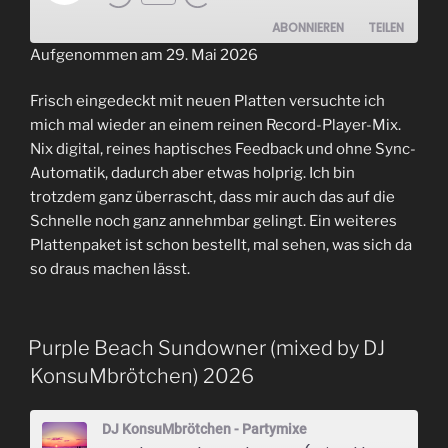
Episode
ABONNIEREN
TEILEN
Aufgenommen am 29. Mai 2026
TEILEN
RSS FEED
Frisch eingedeckt mit neuen Platten versuchte ich
LINK
mich mal wieder an einem reinen Record-Player-Mix.
Nix digital, reines haptisches Feedback und ohne Sync-
EMBED
Automatik, dadurch aber etwas holprig. Ich bin
trotzdem ganz überrascht, dass mir auch das auf die
Schnelle noch ganz annehmbar gelingt. Ein weiteres
Plattenpaket ist schon bestellt, mal sehen, was sich da
so draus machen lässt.
Purple Beach Sundowner (mixed by DJ
KonsuMbrötchen) 2026
DJ KonsuMbrötchen - Partymixe