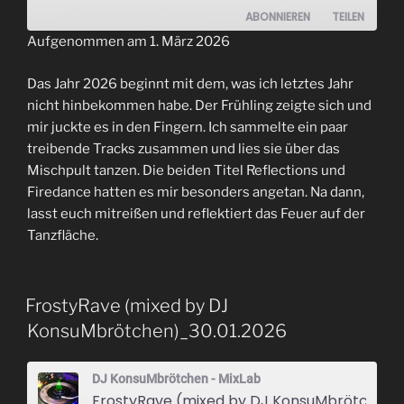
ABONNIEREN
TEILEN
Aufgenommen am 1. März 2026
TEILEN
RSS FEED
Das Jahr 2026 beginnt mit dem, was ich letztes Jahr
LINK
nicht hinbekommen habe. Der Frühling zeigte sich und
mir juckte es in den Fingern. Ich sammelte ein paar
EMBED
treibende Tracks zusammen und lies sie über das
Mischpult tanzen. Die beiden Titel Reflections und
Firedance hatten es mir besonders angetan. Na dann,
lasst euch mitreißen und reflektiert das Feuer auf der
Tanzfläche.
FrostyRave (mixed by DJ
KonsuMbrötchen)_30.01.2026
DJ KonsuMbrötchen - MixLab
FrostyRave (mixed by DJ KonsuMbrötchen)_30.01.2026