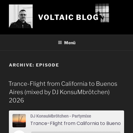
Zum
Inhalt
VOLTAIC BLOG
springen
Menü
ARCHIVE:
EPISODE
Trance-Flight from California to Buenos
Aires (mixed by DJ KonsuMbrötchen)
2026
DJ KonsuMbrötchen - Partymixe
Trance-Flight from California to Buenos Aires (mixed by DJ KonsuMbrötc