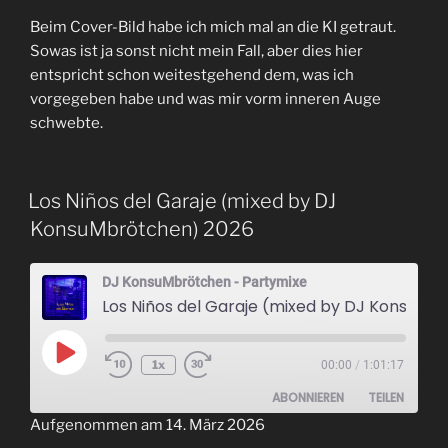
Beim Cover-Bild habe ich mich mal an die KI getraut.
Sowas ist ja sonst nicht mein Fall, aber dies hier
entspricht schon weitestgehend dem, was ich
vorgegeben habe und was mir vorm inneren Auge
schwebte.
Los Niños del Garaje (mixed by DJ
KonsuMbrötchen) 2026
DJ KonsuMbrötchen - Partymixe
Los Niños del Garaje (mixed by DJ KonsuMbr
Play
1x
00:00
/
1:01:17
Episode
ABONNIEREN
TEILEN
Aufgenommen am 14. März 2026