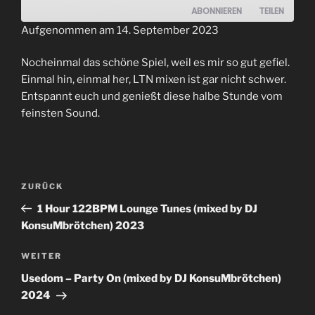
ABONNIEREN
TEILEN
Aufgenommen am 14. September 2023
TEILEN
RSS FEED
Nocheinmal das schöne Spiel, weil es mir so gut gefiel.
LINK
Einmal hin, einmal her, LTN mixen ist gar nicht schwer.
Entspannt euch und genießt diese halbe Stunde vom
EMBED
feinsten Sound.
Beitrags-
Vorheriger
ZURÜCK
Navigation
Beitrag
1 Hour 122BPM Lounge Tunes (mixed by DJ
KonsuMbrötchen) 2023
Nächster
WEITER
Beitrag
Usedom – Party On (mixed by DJ KonsuMbrötchen)
2024