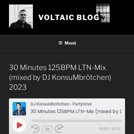
Zum
Inhalt
VOLTAIC BLOG
springen
Menü
30 Minutes 125BPM LTN-Mix
(mixed by DJ KonsuMbrötchen)
2023
DJ KonsuMbrötchen - Partymixe
30 Minutes 125BPM LTN-Mix (mixed by DJ KonsuMbrötchen) 2023
Play
1x
00:00
/
30:31
Episode