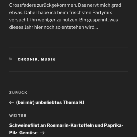
Crossfaders zurückgekommen. Das nervt mich grad
etwas. Daher habe ich beim frischsten Partymix
versucht, ihn weniger zu nutzen. Bin gespannt, was
dieses Jahr hier noch so entstehen wird…
KATEGORIEN
CHRONIK
,
MUSIK
Beitrags-
Vorheriger
ZURÜCK
Navigation
Beitrag
(bei mir) unbeliebtes Thema KI
Nächster
WEITER
Beitrag
Schweinefilet an Rosmarin-Kartoffeln und Paprika-
Pilz-Gemüse