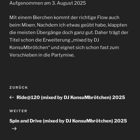
Aufgenommen am 3. August 2025
TEILEN
RSS FEED
Mit einem Bierchen kommt der richtige Flow auch
LINK
beim Mixen. Nachdem ich etwas geübt habe, klappten
die meisten Übergänge doch ganz gut. Daher trägt der
EMBED
Titel schon die Erweiterung „mixed by DJ
KonsuMbrötchen“ und eignet sich schon fast zum
Verschieben in die Partymixe.
Beitrags-
Vorheriger
ZURÜCK
Navigation
Beitrag
Ride@120 (mixed by DJ KonsuMbrötchen) 2025
Nächster
WEITER
Beitrag
Spin and Drive (mixed by DJ KonsuMbrötchen) 2025