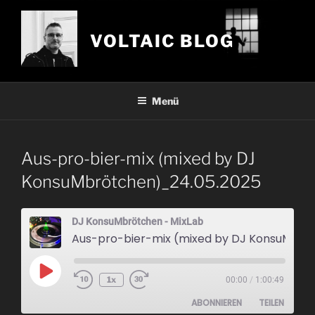
Zum
Inhalt
VOLTAIC BLOG
springen
Menü
Aus-pro-bier-mix (mixed by DJ
KonsuMbrötchen)_24.05.2025
DJ KonsuMbrötchen - MixLab
Aus-pro-bier-mix (mixed by DJ KonsuMbrötchen)_24.05.2025
Play
1x
00:00
/
1:00:49
Episode
ABONNIEREN
TEILEN