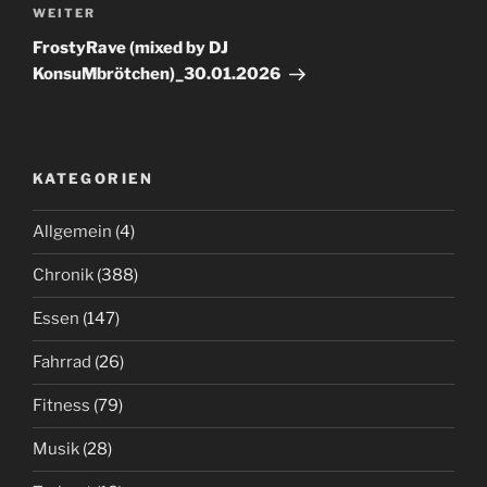
Nächster
WEITER
Beitrag
FrostyRave (mixed by DJ
KonsuMbrötchen)_30.01.2026
KATEGORIEN
Allgemein
(4)
Chronik
(388)
Essen
(147)
Fahrrad
(26)
Fitness
(79)
Musik
(28)