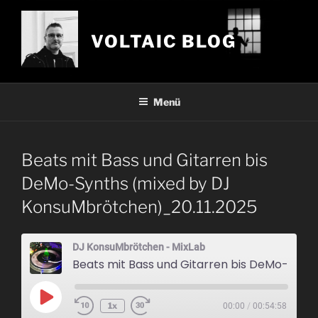
Zum
Inhalt
VOLTAIC BLOG
springen
Menü
Beats mit Bass und Gitarren bis
DeMo-Synths (mixed by DJ
KonsuMbrötchen)_20.11.2025
DJ KonsuMbrötchen - MixLab
Beats mit Bass und Gitarren bis DeMo-Synths (mixed by DJ KonsuMb
Play
1x
00:00
/
00:54:58
Episode