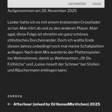
ABONNIEREN
TEILEN
Aufgenommen am 20. November 2025
TEILEN
RSS FEED
Leider hatte ich es mit einem kratzenden Crossfader
LINK
zu tun. Man hört ab und zu den anderen Player. Aber
egal, diese Folge ist ohnehin ein ganz schönes
EMBED
stilistisches Durcheinander. Doch ich wollte Ende
diesen Jahres unbedingt noch mal meine Schallplatten
auflegen. Nach dem Mix wanderte der Plattenspieler
ins Wohnzimmer, damit zu Weihnachten „Oh Du
Fröhliche“ und „Leise rieselt der Schnee“ bei Stollen
und Räuchermann erklingen kann.
Beitrags-
Vorheriger
ZURÜCK
Navigation
Beitrag
Afterhour (mixed by DJ KonsuMbrötchen) 2025