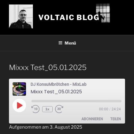
Zum
Inhalt
VOLTAIC BLOG
springen
Menü
Mixxx Test_05.01.2025
DJ KonsuMbrötchen - MixLab
Mixxx Test_05.01.2025
Play
1x
00:00
/
24:24
Episode
ABONNIEREN
TEILEN
Aufgenommen am 3. August 2025