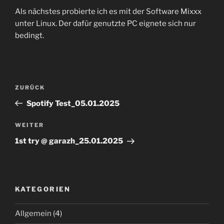
TEILEN
RSS FEED
Als nächstes probierte ich es mit der Software Mixxx
LINK
unter Linux. Der dafür genutzte PC eignete sich nur
bedingt.
EMBED
Beitrags-
Vorheriger
ZURÜCK
Navigation
Beitrag
Spotify Test_05.01.2025
Nächster
WEITER
Beitrag
1st try @ garazh_25.01.2025
KATEGORIEN
Allgemein
(4)