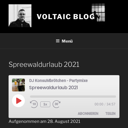
Zum
Inhalt
VOLTAIC BLOG
springen
Menü
Spreewaldurlaub 2021
DJ KonsuMbrötchen - Partymixe
Spreewaldurlaub 2021
Play
1x
00:00
/
34:57
Episode
ABONNIEREN
TEILEN
Aufgenommen am 28. August 2021