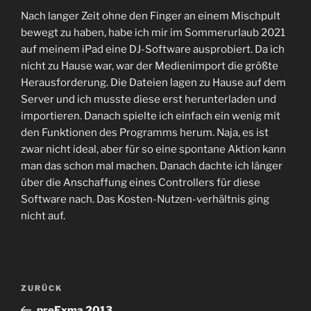
TEILEN
RSS FEED
Nach langer Zeit ohne den Finger an einem Mischpult
LINK
bewegt zu haben, habe ich mir im Sommerurlaub 2021
auf meinem iPad eine DJ-Software ausprobiert. Da ich
EMBED
nicht zu Hause war, war der Medienimport die größte
Herausforderung. Die Dateien lagen zu Hause auf dem
Server und ich musste diese erst herunterladen und
importieren. Danach spielte ich einfach ein wenig mit
den Funktionen des Programms herum. Naja, es ist
zwar nicht ideal, aber für so eine spontane Aktion kann
man das schon mal machen. Danach dachte ich länger
über die Anschaffung eines Controllers für diese
Software nach. Das Kosten-Nutzen-verhältnis ging
nicht auf.
Beitrags-
Vorheriger
ZURÜCK
Navigation
Beitrag
preExma 2013