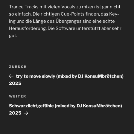
TEILEN
RSS FEED
Trance Tracks mit vielen Vocals zu mixen ist gar nicht
LINK
so einfach. Die richtigen Cue-Points finden, das Key-
ing und die Länge des Überganges sind eine echte
EMBED
Herausforderung. Die Software unterstützt aber sehr
gut.
Beitrags-
Vorheriger
ZURÜCK
Navigation
Beitrag
try to move slowly (mixed by DJ KonsuMbrötchen)
2025
Nächster
WEITER
Beitrag
Schwarzlichtgefühle (mixed by DJ KonsuMbrötchen)
2025