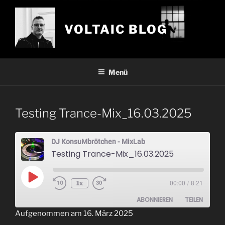
Zum
Inhalt
VOLTAIC BLOG
springen
Menü
Testing Trance-Mix_16.03.2025
DJ KonsuMbrötchen - MixLab
Testing Trance-Mix_16.03.2025
Play
1x
00:00
/
8:21
Episode
ABONNIEREN
TEILEN
Aufgenommen am 16. März 2025