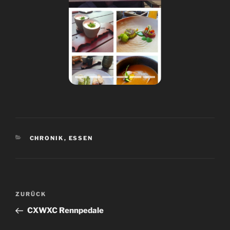
KATEGORIEN
CHRONIK
,
ESSEN
Beitrags-
Vorheriger
ZURÜCK
Navigation
Beitrag
CXWXC Rennpedale