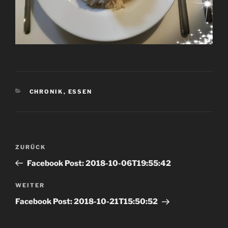
KATEGORIEN
CHRONIK
,
ESSEN
Beitrags-
Vorheriger
ZURÜCK
Navigation
Beitrag
Facebook Post: 2018-10-06T19:55:42
Nächster
WEITER
Beitrag
Facebook Post: 2018-10-21T15:50:52