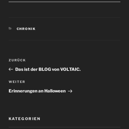
KATEGORIEN
CHRONIK
Beitrags-
Vorheriger
ZURÜCK
Navigation
Beitrag
Das ist der BLOG von VOLTAIC.
Nächster
WEITER
Beitrag
Erinnerungen an Halloween
KATEGORIEN