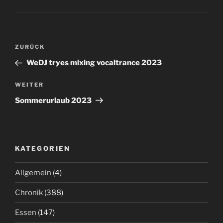
Beitrags-
Vorheriger
ZURÜCK
Navigation
Beitrag
WeDJ tryes mixing vocaltrance 2023
Nächster
WEITER
Beitrag
Sommerurlaub 2023
KATEGORIEN
Allgemein
(4)
Chronik
(388)
Essen
(147)