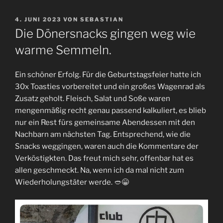
VERÖFFENTLICHT
4. JUNI 2023
VON
SEBASTIAN
AM
Die Dönersnacks gingen weg wie
warme Semmeln.
Ein schöner Erfolg. Für die Geburtstagsfeier hatte ich
30x Toasties vorbereitet und ein großes Wagenrad als
Zusatz geholt. Fleisch, Salat und Soße waren
mengenmäßig recht genau passend kalkuliert, es blieb
nur ein Rest fürs gemeinsame Abendessen mit den
Nachbarn am nächsten Tag. Entsprechend, wie die
Snacks weggingen, waren auch die Kommentare der
Verköstigkten. Das freut mich sehr, offenbar hat es
allen geschmeckt. Na, wenn ich da mal nicht zum
Wiederholungstäter werde. 🥙😁