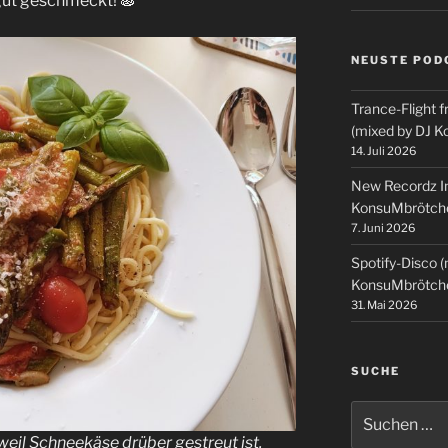
gut geschmeckt! 🍝
NEUSTE POD
Trance-Flight f
(mixed by DJ 
14. Juli 2026
New Recordz In
KonsuMbrötch
7. Juni 2026
Spotify-Disco 
KonsuMbrötch
31. Mai 2026
SUCHE
Suchen
nach:
weil Schneekäse drüber gestreut ist.