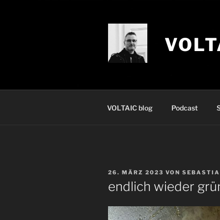
Zum
Inhalt
springen
VOLT
VOLTAIC blog
Podcast
S
VERÖFFENTLICHT
26. MÄRZ 2023
VON
SEBASTI
AM
endlich wieder grü