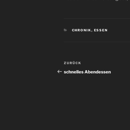
KATEGORIEN
CHRONIK
,
ESSEN
Beitrags-
Vorheriger
ZURÜCK
Navigation
Beitrag
schnelles Abendessen