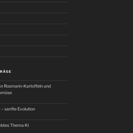
TRÄGE
an Rosmarin-Kartoffeln und
Gemüse
 – sanfte Evolution
iebtes Thema KI