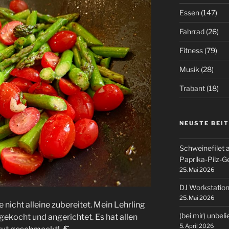
Essen
(147)
Fahrrad
(26)
Fitness
(79)
Musik
(28)
Trabant
(18)
NEUSTE BEI
Schweinefilet 
Paprika-Pilz-
25. Mai 2026
DJ Workstation
25. Mai 2026
nicht alleine zubereitet. Mein Lehrling
(bei mir) unbel
gekocht und angerichtet. Es hat allen
5. April 2026