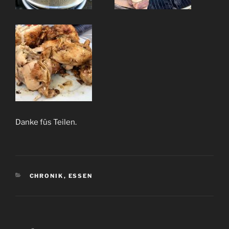
Danke füs Teilen.
KATEGORIEN
CHRONIK
,
ESSEN
Beitrags-