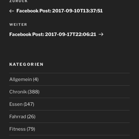
Vorheriger
ZURÜCK
Navigation
Beitrag
Facebook Post: 2017-09-10T13:37:51
Nächster
WEITER
Beitrag
Facebook Post: 2017-09-17T22:06:21
KATEGORIEN
Allgemein
(4)
Chronik
(388)
Essen
(147)
Fahrrad
(26)
Fitness
(79)