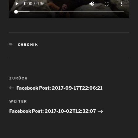
KATEGORIEN
CHRONIK
Beitrags-
Vorheriger
ZURÜCK
Navigation
Beitrag
Facebook Post: 2017-09-17T22:06:21
Nächster
WEITER
Beitrag
Facebook Post: 2017-10-02T12:32:07