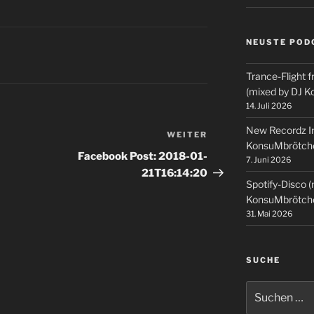
NEUSTE POD
Trance-Flight f
(mixed by DJ 
14. Juli 2026
New Recordz In
WEITER
Nächster
KonsuMbrötch
Beitrag
Facebook Post: 2018-01-
7. Juni 2026
21T16:14:20
Spotify-Disco 
KonsuMbrötch
31. Mai 2026
SUCHE
Suchen
nach: