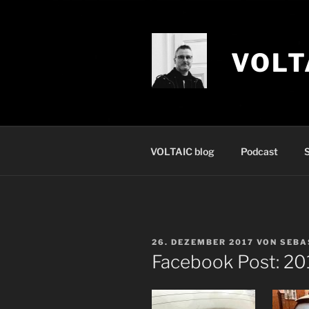
Zum
Inhalt
springen
VOLT
VOLTAIC blog
Podcast
S
VERÖFFENTLICHT
26. DEZEMBER 2017
VON
SEBA
AM
Facebook Post: 20