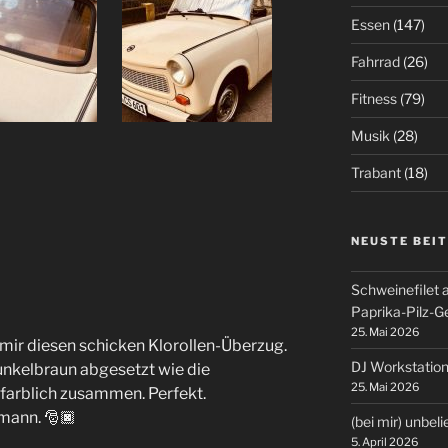
Essen
(147)
Fahrrad
(26)
Fitness
(79)
Musik
(28)
Trabant
(18)
NEUSTE BEI
Schweinefilet 
Paprika-Pilz-
25. Mai 2026
ir diesen schicken Klorollen-Überzug.
DJ Workstation
unkelbraun abgesetzt wie die
25. Mai 2026
 farblich zusammen. Perfekt.
mann. 🎅🏿
(bei mir) unbel
5. April 2026