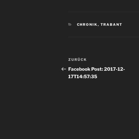
KATEGORIEN
CHRONIK
,
TRABANT
Beitrags-
Vorheriger
ZURÜCK
Navigation
Beitrag
Facebook Post: 2017-12-
17T14:57:35