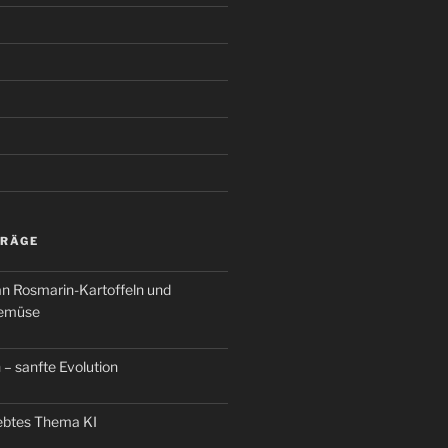
TRÄGE
an Rosmarin-Kartoffeln und
Gemüse
 – sanfte Evolution
iebtes Thema KI