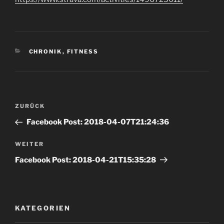
KATEGORIEN
CHRONIK
,
FITNESS
Beitrags-
Vorheriger
ZURÜCK
Navigation
Beitrag
Facebook Post: 2018-04-07T21:24:36
Nächster
WEITER
Beitrag
Facebook Post: 2018-04-21T15:35:28
KATEGORIEN