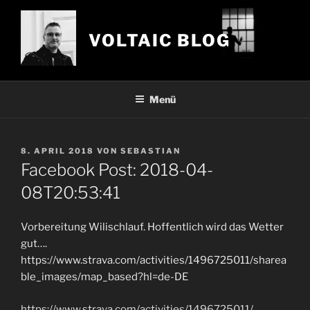
Zum
Inhalt
VOLTAIC BLOG
springen
Menü
VERÖFFENTLICHT
8. APRIL 2018
VON
SEBASTIAN
AM
Facebook Post: 2018-04-
08T20:53:41
Vorbereitung Wilischlauf. Hoffentlich wird das Wetter
gut….
https://www.strava.com/activities/1496725011/sharea
ble_images/map_based?hl=de-DE
https://www.strava.com/activities/1496725011/