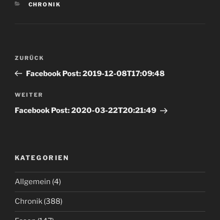
KATEGORIEN
CHRONIK
Beitrags-
Vorheriger
ZURÜCK
Navigation
Beitrag
Facebook Post: 2019-12-08T17:09:48
Nächster
WEITER
Beitrag
Facebook Post: 2020-03-22T20:21:49
KATEGORIEN
Allgemein
(4)
Chronik
(388)