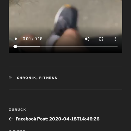
KATEGORIEN
CHRONIK
,
FITNESS
Beitrags-
Vorheriger
ZURÜCK
Navigation
Beitrag
Facebook Post: 2020-04-18T14:46:26