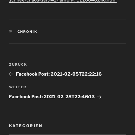
schnee-chaos-seit-42-jahren-75220640.bild.html
KATEGORIEN
CHRONIK
Beitrags-
Vorheriger
ZURÜCK
Navigation
Beitrag
Facebook Post: 2021-02-05T22:22:16
Nächster
WEITER
Beitrag
Facebook Post: 2021-02-28T22:46:13
KATEGORIEN