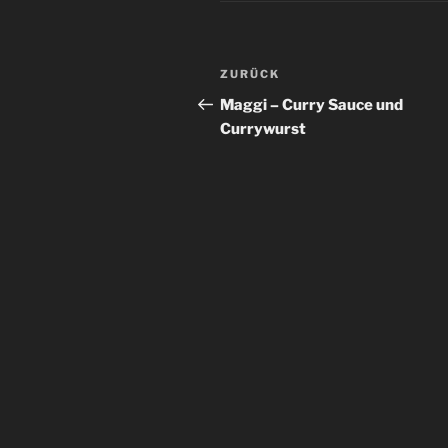
Beitrags-
Vorheriger
ZURÜCK
Navigation
Beitrag
Maggi – Curry Sauce und
Currywurst