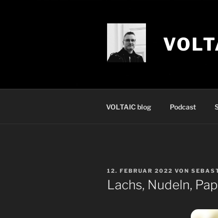
Zum
Inhalt
springen
VOLT
VOLTAIC blog
Podcast
S
VERÖFFENTLICHT
12. FEBRUAR 2022
VON
SEBAS
AM
Lachs, Nudeln, Pap