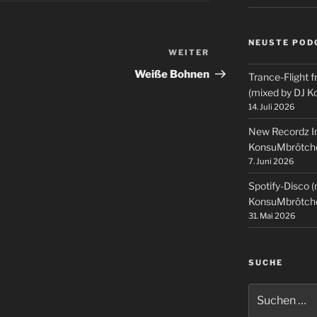
NEUSTE POD
WEITER
Nächster
Beitrag
Weiße Bohnen
Trance-Flight f
(mixed by DJ 
14. Juli 2026
New Recordz In
KonsuMbrötch
7. Juni 2026
Spotify-Disco 
KonsuMbrötch
31. Mai 2026
SUCHE
Suchen
nach: