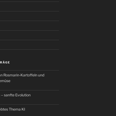
TRÄGE
an Rosmarin-Kartoffeln und
Gemüse
 – sanfte Evolution
iebtes Thema KI