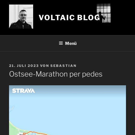
Zum
Inhalt
VOLTAIC BLOG
springen
Menü
VERÖFFENTLICHT
21. JULI 2023
VON
SEBASTIAN
AM
Ostsee-Marathon per pedes