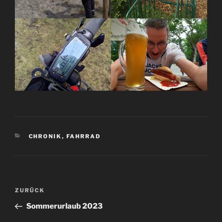
KATEGORIEN
CHRONIK
,
FAHRRAD
Beitrags-
Vorheriger
ZURÜCK
Navigation
Beitrag
Sommerurlaub 2023