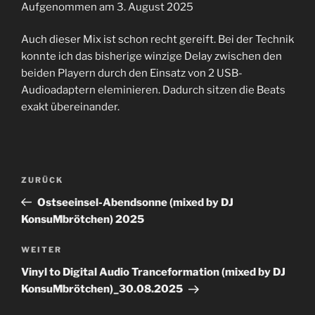
Aufgenommen am 3. August 2025
TEILEN
RSS FEED
Auch dieser Mix ist schon recht gereift. Bei der Technik
LINK
konnte ich das bisherige winzige Delay zwischen den
beiden Playern durch den Einsatz von 2 USB-
EMBED
Audioadaptern eleminieren. Dadurch sitzen die Beats
exakt übereinander.
Beitrags-
Vorheriger
ZURÜCK
Navigation
Beitrag
Ostseeinsel-Abendsonne (mixed by DJ
KonsuMbrötchen) 2025
Nächster
WEITER
Beitrag
Vinyl to Digital Audio Tranceformation (mixed by DJ
KonsuMbrötchen)_30.08.2025