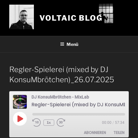
Zum
Inhalt
VOLTAIC BLOG
springen
Menü
Regler-Spielerei (mixed by DJ
KonsuMbrötchen)_26.07.2025
DJ KonsuMbrötchen - MixLab
Regler-Spielerei (mixed by DJ KonsuMbrötchen)_26.07.2025
Play
1x
00:00
/
57:34
Episode
ABONNIEREN
TEILEN