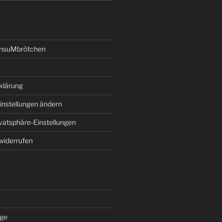
onsuMbrötchen
klärung
instellungen ändern
ivatsphäre-Einstellungen
 widerrufen
äge