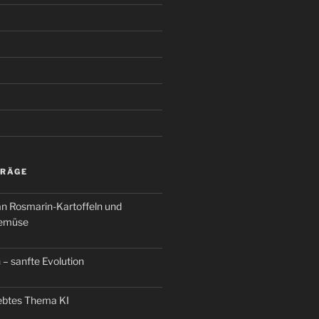
TRÄGE
an Rosmarin-Kartoffeln und
Gemüse
 – sanfte Evolution
iebtes Thema KI