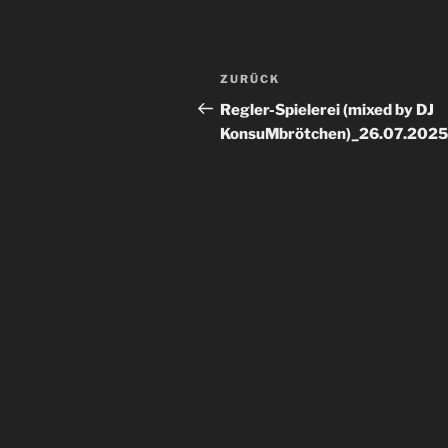
Beitrags-
Vorheriger
ZURÜCK
Navigation
Beitrag
Regler-Spielerei (mixed by DJ
KonsuMbrötchen)_26.07.2025