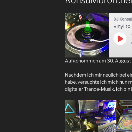
KonsuMbrötche
DJ Konsu
Play
Epis
Aufgenommen am 30. August
TEILEN
Nachdem ich mir neulich bei ei
RSS FEED
LINK
habe, versuchte ich mich nun m
digitaler Trance-Musik. Ich bin
EMBED