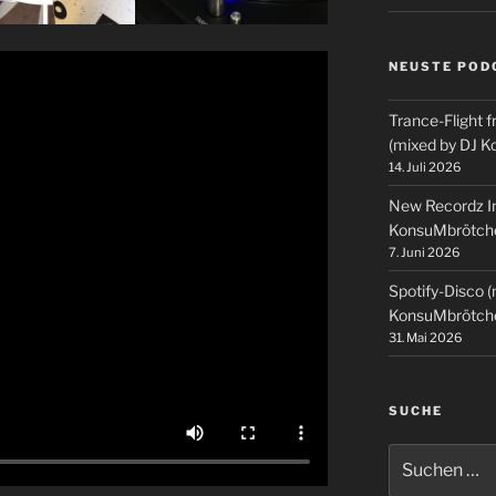
NEUSTE POD
Trance-Flight f
(mixed by DJ 
14. Juli 2026
New Recordz In
KonsuMbrötch
7. Juni 2026
Spotify-Disco 
KonsuMbrötch
31. Mai 2026
SUCHE
Suchen
nach: