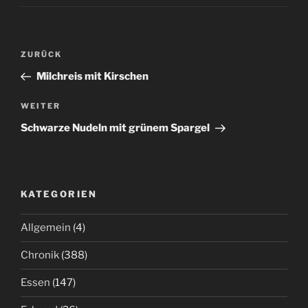
Beitrags-
Vorheriger
ZURÜCK
Navigation
Beitrag
Milchreis mit Kirschen
Nächster
WEITER
Beitrag
Schwarze Nudeln mit grünem Spargel
KATEGORIEN
Allgemein
(4)
Chronik
(388)
Essen
(147)