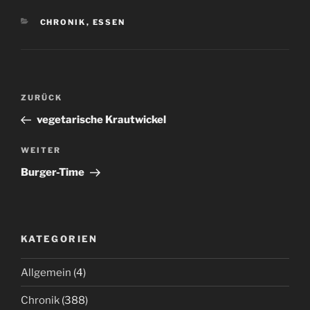
KATEGORIEN
CHRONIK
,
ESSEN
Beitrags-
Vorheriger
ZURÜCK
Navigation
Beitrag
vegetarische Krautwickel
Nächster
WEITER
Beitrag
Burger-Time
KATEGORIEN
Allgemein
(4)
Chronik
(388)