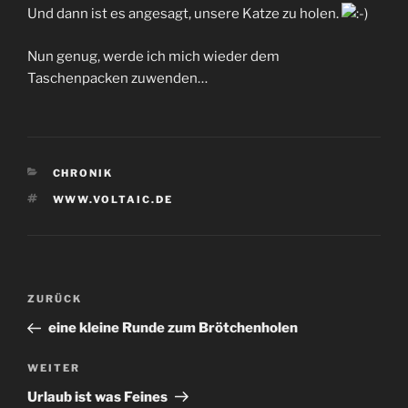
Und dann ist es angesagt, unsere Katze zu holen.
Nun genug, werde ich mich wieder dem
Taschenpacken zuwenden…
KATEGORIEN
CHRONIK
SCHLAGWÖRTER
WWW.VOLTAIC.DE
Beitrags-
Vorheriger
ZURÜCK
Navigation
Beitrag
eine kleine Runde zum Brötchenholen
Nächster
WEITER
Beitrag
Urlaub ist was Feines