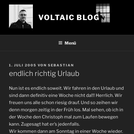
Zum
Inhalt
VOLTAIC BLOG
springen
Menü
VERÖFFENTLICHT
1. JULI 2005
VON
SEBASTIAN
AM
endlich richtig Urlaub
Nun ist es endlich soweit. Wir fahren in den Urlaub und
sind dann definitiv eine Woche nicht da!!! Herrlich. Wir
freuen uns alle schon riesig drauf. Und so zeihen wir
denn morgen zeitig in der Früh los. Mal sehen, ob ich in
der Woche den Christoph mal zum Laufen bewegen
kann. Zugesagt hat er’s jedenfalls.
Wir kommen dann am Sonntag in einer Woche wieder.