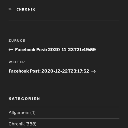
KATEGORIEN
CHRONIK
Beitrags-
Vorheriger
ZURÜCK
Navigation
Beitrag
Facebook Post: 2020-11-23T21:49:59
Nächster
WEITER
Beitrag
Facebook Post: 2020-12-22T23:17:52
KATEGORIEN
Allgemein
(4)
Chronik
(388)