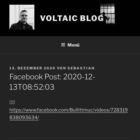
Zum
Inhalt
VOLTAIC BLOG
springen
Menü
VERÖFFENTLICHT
13. DEZEMBER 2020
VON
SEBASTIAN
AM
Facebook Post: 2020-12-
13T08:52:03
👍🏻
https://www.facebook.com/Bullittmuc/videos/728319
838093634/