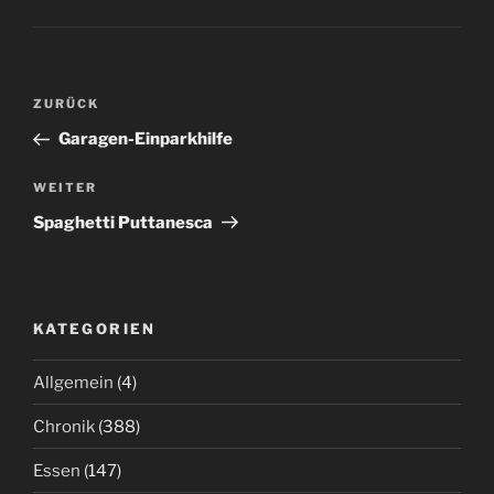
Beitrags-
Vorheriger
ZURÜCK
Navigation
Beitrag
Garagen-Einparkhilfe
Nächster
WEITER
Beitrag
Spaghetti Puttanesca
KATEGORIEN
Allgemein
(4)
Chronik
(388)
Essen
(147)