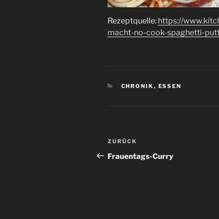
Rezeptquelle:
https://www.kitc
macht-no-cook-spaghetti-put
KATEGORIEN
CHRONIK
,
ESSEN
Beitrags-
Vorheriger
ZURÜCK
Navigation
Beitrag
Frauentags-Curry