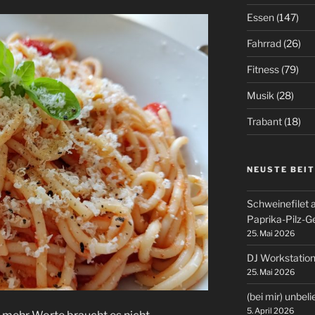
Essen
(147)
Fahrrad
(26)
Fitness
(79)
Musik
(28)
Trabant
(18)
NEUSTE BEI
Schweinefilet 
Paprika-Pilz-
25. Mai 2026
DJ Workstation
25. Mai 2026
(bei mir) unbel
5. April 2026