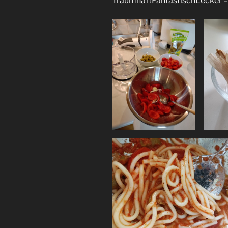
TraumhaftFantastischLecker – 