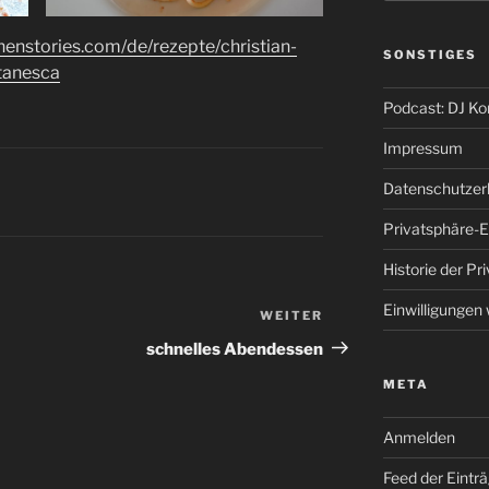
henstories.com/de/rezepte/christian-
SONSTIGES
tanesca
Podcast: DJ K
Impressum
Datenschutzer
Privatsphäre-E
Historie der Pr
Einwilligungen
WEITER
Nächster
Beitrag
schnelles Abendessen
META
Anmelden
Feed der Eintr