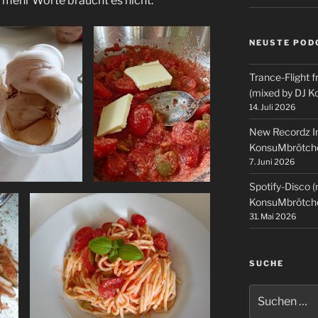
mehr Worte braucht es nicht.
NEUSTE POD
Trance-Flight f
(mixed by DJ 
14. Juli 2026
New Recordz In
KonsuMbrötch
7. Juni 2026
Spotify-Disco 
KonsuMbrötch
31. Mai 2026
SUCHE
Suchen
nach: