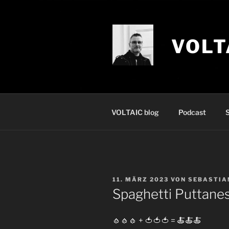
Zum
Inhalt
springen
VOLT
VOLTAIC blog
Podcast
S
VERÖFFENTLICHT
11. MÄRZ 2023
VON
SEBASTIA
AM
Spaghetti Puttane
🧄🧄🧄 + 🍅🍅🍅 = 🍝🍝🍝