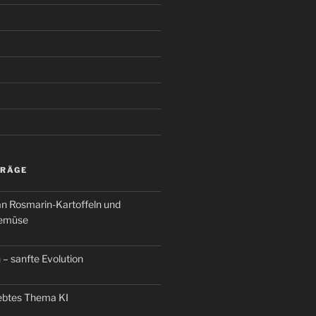
TRÄGE
an Rosmarin-Kartoffeln und
Gemüse
 – sanfte Evolution
iebtes Thema KI