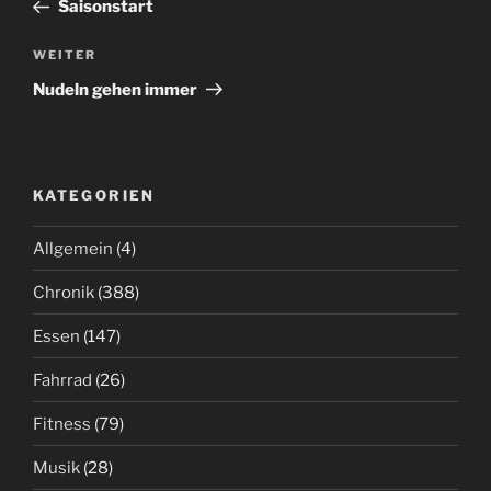
Beitrag
Saisonstart
Nächster
WEITER
Beitrag
Nudeln gehen immer
KATEGORIEN
Allgemein
(4)
Chronik
(388)
Essen
(147)
Fahrrad
(26)
Fitness
(79)
Musik
(28)