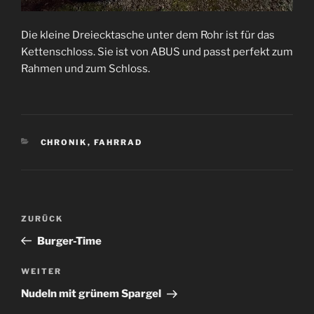
Die kleine Dreiecktasche unter dem Rohr ist für das
Kettenschloss. Sie ist von ABUS und passt perfekt zum
Rahmen und zum Schloss.
KATEGORIEN
CHRONIK
,
FAHRRAD
Beitrags-
Vorheriger
ZURÜCK
Navigation
Beitrag
Burger-Time
Nächster
WEITER
Beitrag
Nudeln mit grünem Spargel