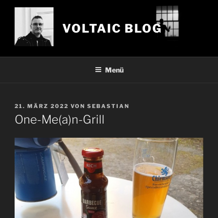
Zum
Inhalt
VOLTAIC BLOG
springen
Menü
VERÖFFENTLICHT
21. MÄRZ 2022
VON
SEBASTIAN
AM
One-Me(a)n-Grill