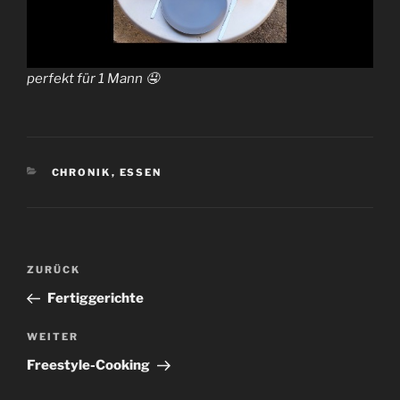
perfekt für 1 Mann 🤤
KATEGORIEN
CHRONIK
,
ESSEN
Beitrags-
Vorheriger
ZURÜCK
Navigation
Beitrag
Fertiggerichte
Nächster
WEITER
Beitrag
Freestyle-Cooking