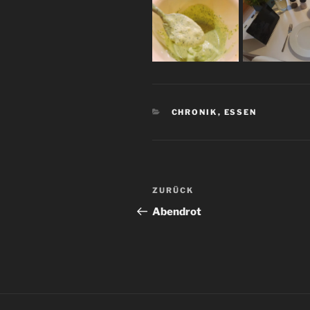
KATEGORIEN
CHRONIK
,
ESSEN
Beitrags-
Vorheriger
ZURÜCK
Navigation
Beitrag
Abendrot