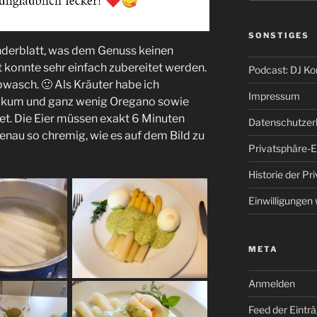
SONSTIGES
nderblatt, was dem Genuss keinen
 konnte sehr einfach zubereitet werden.
Podcast: DJ K
wasch. 🙂 Als Kräuter habe ich
Impressum
asilikum und ganz wenig Oregano sowie
t. Die Eier müssen exakt 6 Minuten
Datenschutzer
enau so chremig, wie es auf dem Bild zu
Privatsphäre-E
Historie der Pr
Einwilligungen
META
Anmelden
Feed der Eintr