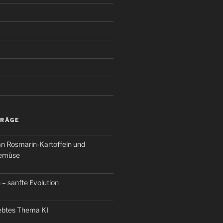
TRÄGE
an Rosmarin-Kartoffeln und
Gemüse
 – sanfte Evolution
iebtes Thema KI