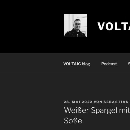
Zum
Inhalt
springen
VOLT
VOLTAIC blog
Podcast
S
VERÖFFENTLICHT
28. MAI 2022
VON
SEBASTIAN
AM
Weißer Spargel mit
Soße