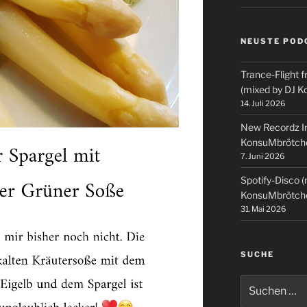
NEUSTE POD
Trance-Flight f
(mixed by DJ 
14. Juli 2026
New Recordz In
KonsuMbrötch
7. Juni 2026
Spotify-Disco 
KonsuMbrötch
31. Mai 2026
SUCHE
Suchen
nach: