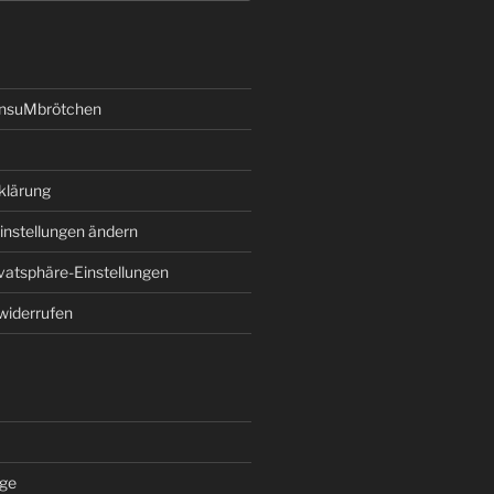
onsuMbrötchen
klärung
instellungen ändern
ivatsphäre-Einstellungen
 widerrufen
äge