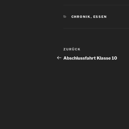
KATEGORIEN
CHRONIK
,
ESSEN
Beitrags-
Vorheriger
ZURÜCK
Navigation
Beitrag
Abschlussfahrt Klasse 10