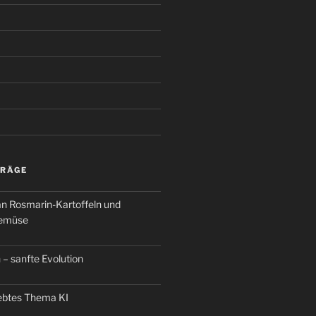
TRÄGE
an Rosmarin-Kartoffeln und
Gemüse
 – sanfte Evolution
iebtes Thema KI