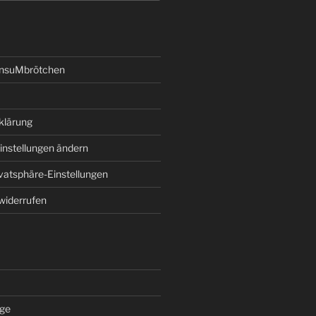
onsuMbrötchen
klärung
instellungen ändern
ivatsphäre-Einstellungen
 widerrufen
äge