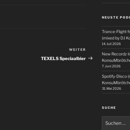
NEUSTE POD
Trance-Flight f
(mixed by DJ 
14. Juli 2026
WEITER
Nächster
New Recordz In
Beitrag
TEXELS Speciaalbier
KonsuMbrötch
7. Juni 2026
Spotify-Disco 
KonsuMbrötch
31. Mai 2026
SUCHE
Suchen
nach: