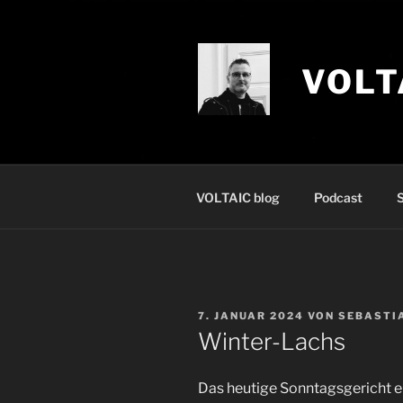
Zum
Inhalt
springen
VOLT
VOLTAIC blog
Podcast
S
VERÖFFENTLICHT
7. JANUAR 2024
VON
SEBASTI
AM
Winter-Lachs
Das heutige Sonntagsgericht e