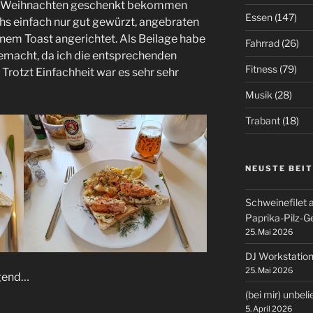
zu Weihnachten geschenkt bekommen
Essen
(147)
chs einfach nur gut gewürzt, angebraten
nem Toast angerichtet. Als Beilage habe
Fahrrad
(26)
gemacht, da ich die entsprechenden
Fitness
(79)
Trotzt Einfachheit war es sehr sehr
Musik
(28)
Trabant
(18)
NEUSTE BEI
Schweinefilet 
Paprika-Pilz-
25. Mai 2026
DJ Workstation
25. Mai 2026
agend…
(bei mir) unbel
5. April 2026