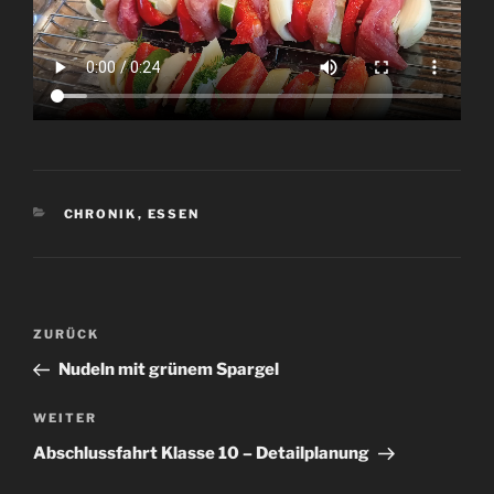
KATEGORIEN
CHRONIK
,
ESSEN
Beitrags-
Vorheriger
ZURÜCK
Navigation
Beitrag
Nudeln mit grünem Spargel
Nächster
WEITER
Beitrag
Abschlussfahrt Klasse 10 – Detailplanung